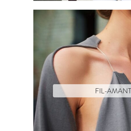
FIL-AMAN
Text yet to come
Photographs © Mathieu Drouet