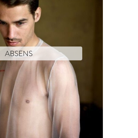
ABSENS
Porter Xavier Brisoux has developed. This is the coming together of the wor
brisoux décline une fois de plus le principe du paradoxe cher au créateur e