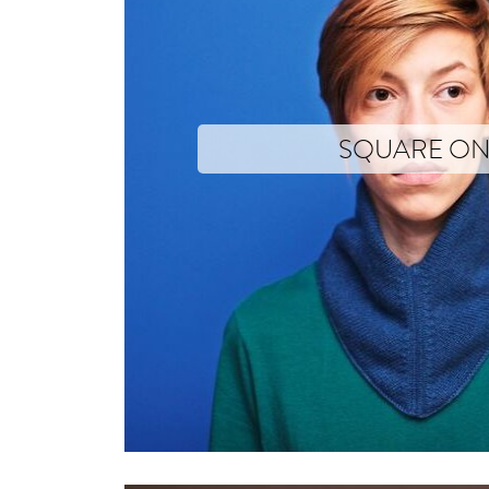
SQUARE O
Text yet to come
Photographs © Mathieu Drouet