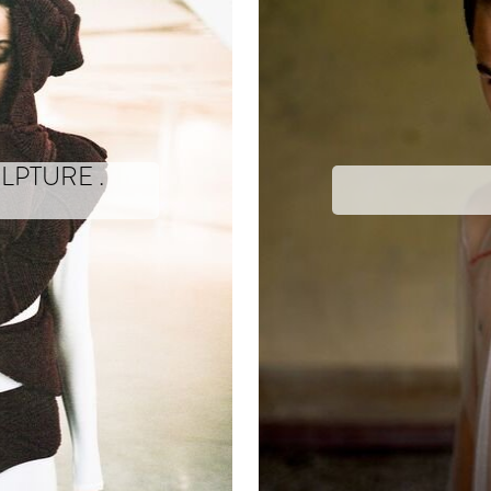
LPTURE .
nd craftsmanship. Welcome to the pantheon of the first Hautes Sculptures à 
La trahison de la maille
la collection été 2010 de xavier 