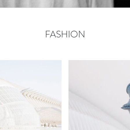
X
FASHION