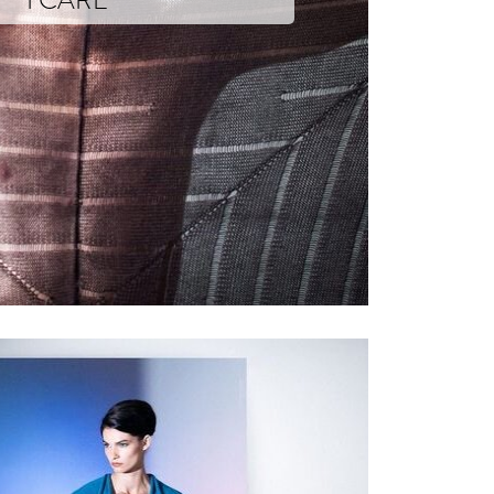
 Gaiman – Anansi Boys
les (…)
er, déguerpir dans un dédale de mailles. Xavier Brisoux réinvente la légende