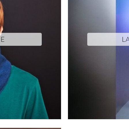
NE
L
Text yet to come
Photographs © Mathieu Droue