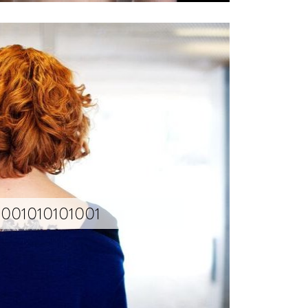
1001010101001
soux a travaillé l’idée de l’anagramme, et de la déclinaison d’une même forme