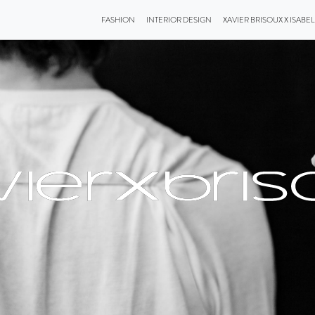
FASHION
INTERIOR DESIGN
XAVIER BRISOUX X ISABE