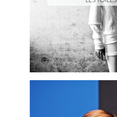
Les histoires sont des toiles, étroitement liées, fil à 
Xavier Brisoux qui envisage chaque collection comme u